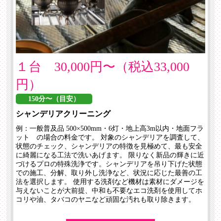
１台 30,000円〜（税込33,000
円）
150分〜（目安）
シャンデリアクリーニング
例：一般普及品 500×500mm・6灯・地上高3m以内・地面フラ
ット の場合の料金です。 対象のシャンデリアを調査して、
状態のチェック、シャンデリアの特徴を見極めて、最も安全
に綺麗になる工法で洗いあげます。 限りなく新品の輝きに近
づけるプロの特殊洗浄です。シャンデリアを吊り下げた状態
での施工、分解、取り外し洗浄など、状況に応じた最善の工
法を選択します。 使用する洗剤など機材は素材にダメージを
与えないことが大前提、中和も不要なエコ洗剤を使用してホ
コリや油、タバコのヤニなど頑固な汚れも取り除きます。