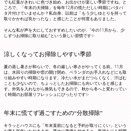
でも紅葉がきれいに色づき始め、お出かけが楽しい季節ですね。と
ころで、「年末の大掃除」を毎年12月の慌ただしい時期にバタバ
タ片付けていませんか？私自身、以前は「もう少しゆとりを持って
取りかかれば良かったな」と感じたことが何度もありました。
そんな私が声を大にしておすすめしたいのが、“今の11月から、少
しずつお掃除に取り組む”という新しい習慣です✨
涼しくなってお掃除しやすい季節
夏の蒸し暑さが和らいで、冬の厳しい寒さがやってくる前。11月
は、水回りの掃除や窓の開け閉め、ベランダのお手入れなどにも取
り組みやすい時期になります。冷たい水がまだつらくなく、汗ばむ
ことも少ないので、ちょっとしたお掃除にも向いていると感じま
す。外気を入れながら換気もできるので、秋から冬へと変わってい
く時期のお部屋リフレッシュにぴったりです✨
年末に慌てず過ごすための“分散掃除”
キラッとハウスにも「年末直前になると予約が取りにくい」という
お声を毎年いただきます。早めに準備を始めると、気持ちにも時間